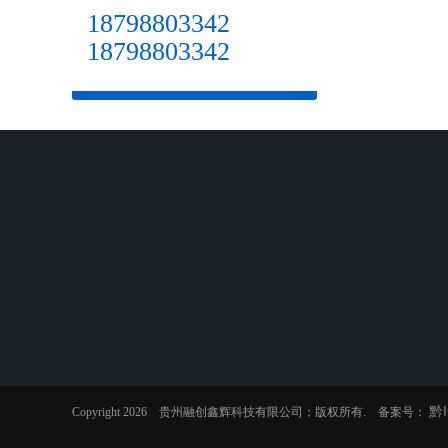
18798803342
18798803342
公司介绍
防静电地板
工程案例
全钢防静电地板
地板案例
PVC防静电地板
机房案例
陶瓷防静电地板
厂区环境
黔I
Copyright 2026 贵州融创鑫辉科技有限公司；版权所有. 备案号：
铝合金防静电地板