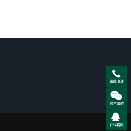
全国咨询热线
18798803342
邮 箱：18798803342@qq.com
地 址：贵州省贵阳市南明区创新路上坝