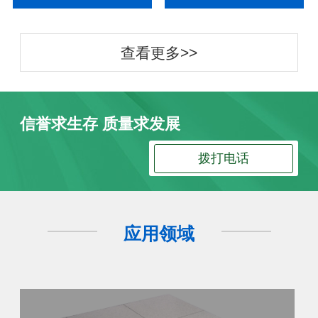
查看更多>>
信誉求生存 质量求发展
拨打电话
应用领域
防静电地板
防