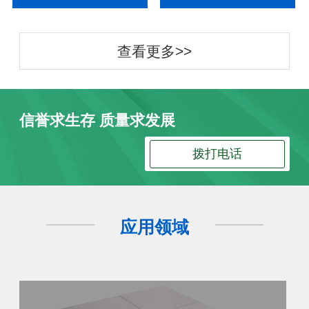
查看更多>>
信誉求生存 质量求发展
拨打电话
应用领域
防静电地板
防