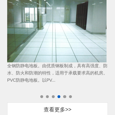
、防
全钢防静电地板。由优质钢板制成，具有高强度、防
全
房。
水、防火和防潮的特性，适用于承载要求高的机房。
水
PVC防静电地板。以PV...
PV
查看更多>>