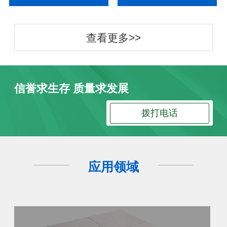
查看更多>>
信誉求生存 质量求发展
拨打电话
应用领域
防静电地板
防