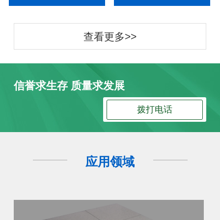
查看更多>>
信誉求生存 质量求发展
拨打电话
应用领域
防静电地板
防